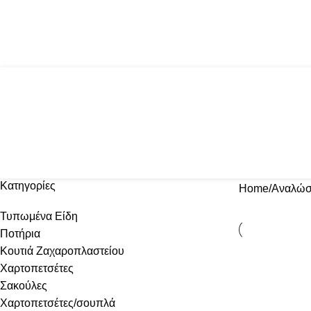
Αγία Παρασκευή, Θέρμη Θεσσαλονίκης ΤΚ: 
Κατηγορίες
Home
Αναλώσι
Τυπωμένα Είδη
Ποτήρια
Κουτιά Ζαχαροπλαστείου
Χαρτοπετσέτες
Σακούλες
Χαρτοπετσέτες/σουπλά