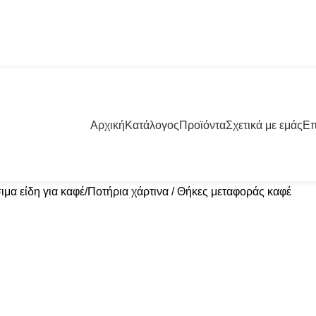
57001 | +30 23960 20000
Αρχική
Κατάλογος
Προϊόντα
Σχετικά με εμάς
Επ
μα είδη για καφέ
Ποτήρια χάρτινα / Θήκες μεταφοράς καφέ