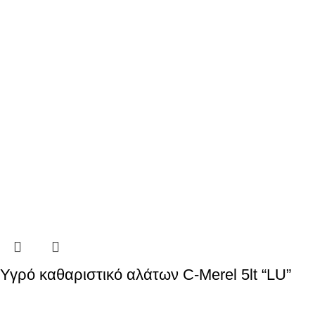
Υγρό καθαριστικό αλάτων C-Μerel 5lt “LU”