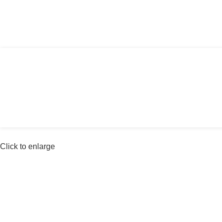
Αγία Παρασκευή, Θέρμη Θεσσαλονίκης ΤΚ: 
Click to enlarge