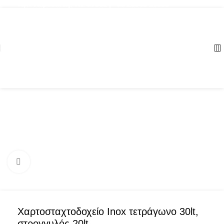
Αγία Παρασκευή, ΤΚ: 57001 | +30 23960 20000
Click to enlarge
Χαρτοσταχτοδοχείο Inox τετράγωνο 30lt,
στρογγυλός 20lt