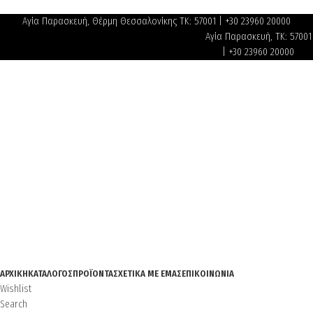
Αγία Παρασκευή, Θέρμη Θεσσαλονίκης ΤΚ: 57001 | +30 23960 20000
Αγία Παρασκευή, ΤΚ: 57001
| +30 23960 20000
ΑΡΧΙΚΉ
ΚΑΤΆΛΟΓΟΣ
ΠΡΟΪΌΝΤΑ
ΣΧΕΤΙΚΆ ΜΕ ΕΜΆΣ
ΕΠΙΚΟΙΝΩΝΊΑ
Wishlist
Search