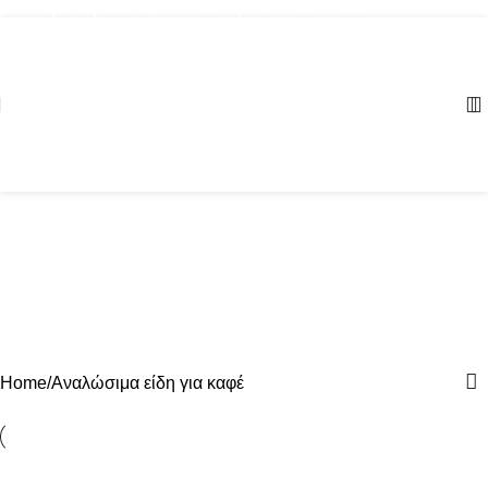
Αγία Παρασκευή, ΤΚ: 57001 | +30 23960 20000
Home
Αναλώσιμα είδη για καφέ