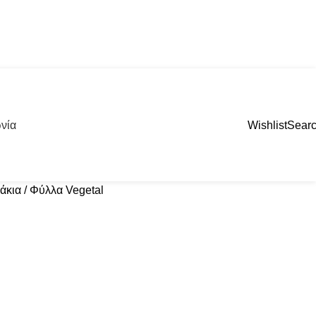
νία
Wishlist
Sear
κια / Φύλλα Vegetal