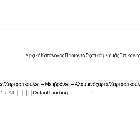
57001 | +30 23960 20000
Αρχική
Κατάλογος
Προϊόντα
Σχετικά με εμάς
Επικοινω
ς/Χαρτοσακούλες – Μεμβράνες – Αλουμινόχαρτα
Χαρτοσακουλά
4
All