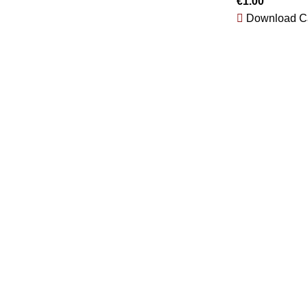
€
1.00
Download Ca