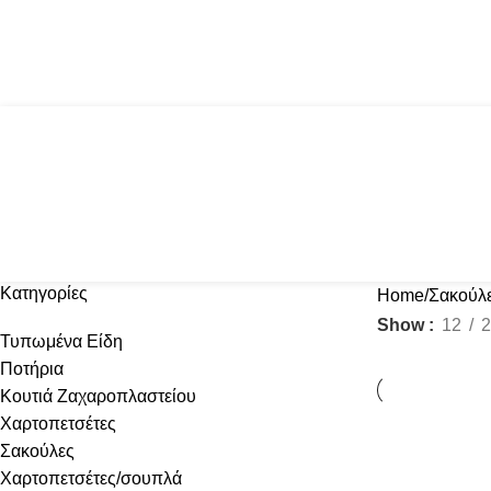
Αγία Παρασκευή, Θέρμη Θεσσαλονίκης ΤΚ: 
Κατηγορίες
Home
Σακούλε
Show
12
2
Τυπωμένα Είδη
Ποτήρια
Κουτιά Ζαχαροπλαστείου
Χαρτοπετσέτες
Σακούλες
Χαρτοπετσέτες/σουπλά