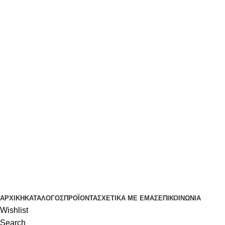
Αγία Παρασκευή, Θέρμη Θεσσαλονίκης ΤΚ: 57001 | +30 23960 20000
Αγία Παρασκευή, ΤΚ:
57001 | +30 23960
20000
ΑΡΧΙΚΉ
ΚΑΤΆΛΟΓΟΣ
ΠΡΟΪΌΝΤΑ
ΣΧΕΤΙΚΆ ΜΕ ΕΜΆΣ
ΕΠΙΚΟΙΝΩΝΊΑ
Wishlist
Search