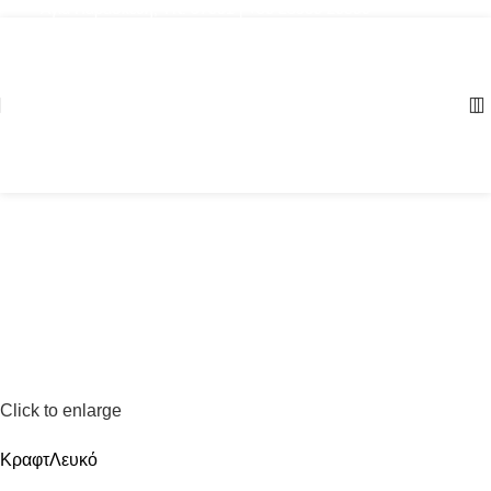
Αγία Παρασκευή, ΤΚ: 57001 | +30 23960 20000
Click to enlarge
Κραφτ
Λευκό