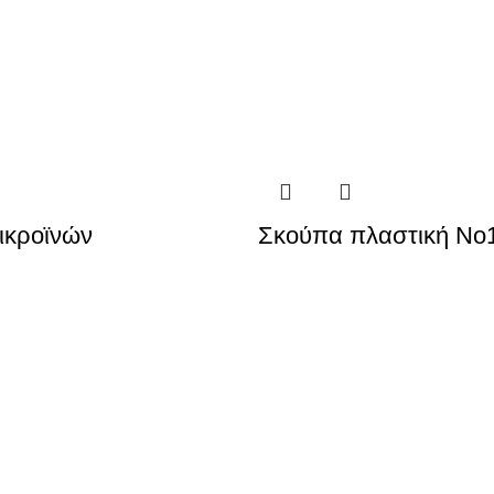
ικροϊνών
Σκούπα πλαστική Νο1