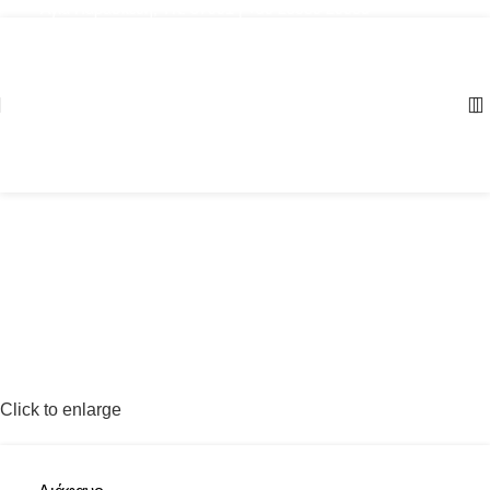
Αγία Παρασκευή, ΤΚ: 57001 | +30 23960 20000
Click to enlarge