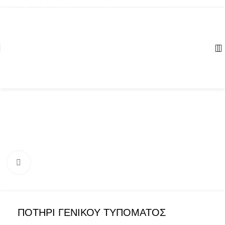
Αγία Παρασκευή, ΤΚ: 57001 | +30 23960 20000
Click to enlarge
ΠΟΤΗΡΙ ΓΕΝΙΚΟΥ ΤΥΠΟΜΑΤΟΣ