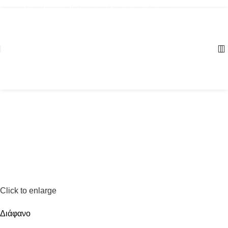
Αγία Παρασκευή, ΤΚ: 57001 | +30 23960 20000
Click to enlarge
Διάφανο