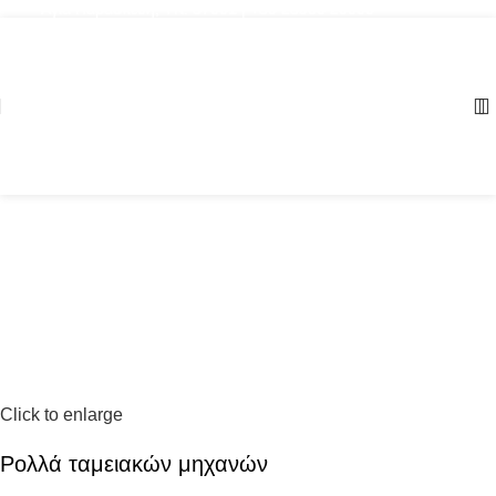
Αγία Παρασκευή, ΤΚ: 57001 | +30 23960 20000
Click to enlarge
Ρολλά ταμειακών μηχανών