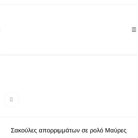
Αγία Παρασκευή, ΤΚ: 57001 | +30 23960 20000
Click to enlarge
Σακούλες απορριμμάτων σε ρολό Μαύρες