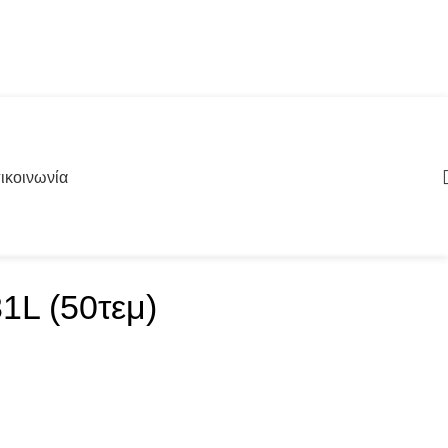
ικοινωνία
L (50τεμ)