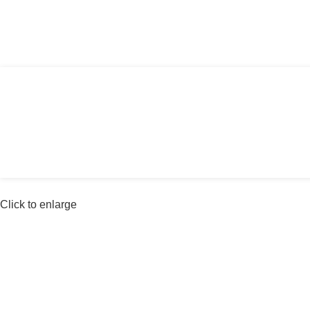
Αγία Παρασκευή, Θέρμη Θεσσαλονίκης ΤΚ: 
Click to enlarge