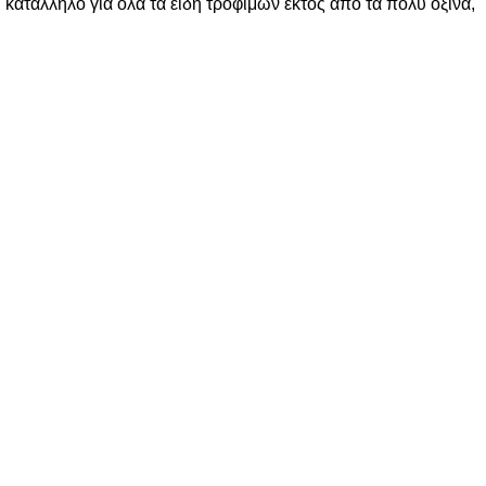
κατάλληλο για όλα τα είδη τροφίμων εκτός από τα πολύ όξινα,