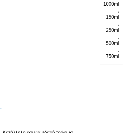
1000ml
,
150ml
,
250ml
,
500ml
,
750ml
 Κατάλληλο και για υδαρή τρόφιμα.