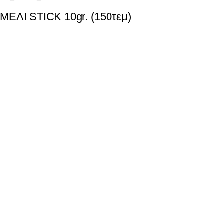
ΜΕΛΙ STICK 10gr. (150τεμ)