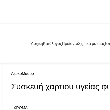
57001 | +30 23960 20000
Αρχική
Κατάλογος
Προϊόντα
Σχετικά με εμάς
Επ
Λευκό
Μαύρο
Συσκευή χαρτιου υγείας φ
ΧΡΏΜΑ