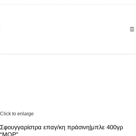
Αγία Παρασκευή, ΤΚ: 57001 | +30 23960 20000
Click to enlarge
Σφουγγαρίστρα επαγ/κη πράσινη|μπλε 400γρ
“MOP”