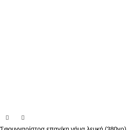
Σφουγγαρίστρα επαγ/κη νήμα λευκή (380γρ)