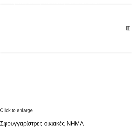
Αγία Παρασκευή, ΤΚ: 57001 | +30 23960 20000
Click to enlarge
Σφουγγαρίστρες οικιακές NHMA