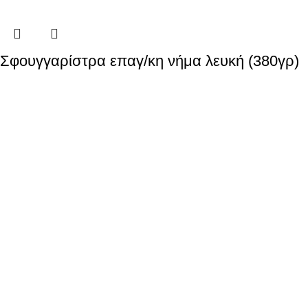
Σφουγγαρίστρα επαγ/κη νήμα λευκή (380γρ)