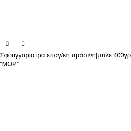
Σφουγγαρίστρα επαγ/κη πράσινη|μπλε 400γρ
“MOP”