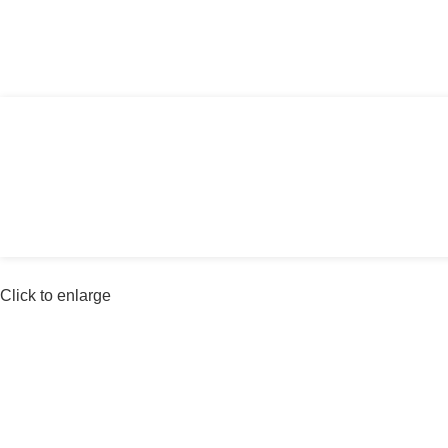
Αγία Παρασκευή, Θέρμη Θεσσαλονίκης ΤΚ: 
Click to enlarge