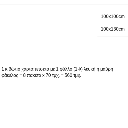
100x100cm
,
100x130cm
1 κιβώτιο χαρτοπετσέτα με 1 φύλλο (1Φ) λευκή ή μαύρη
φάκελος = 8 πακέτα x 70 τμχ. = 560 τμχ.