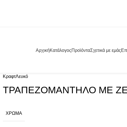
57001 | +30 23960 20000
Αρχική
Κατάλογος
Προϊόντα
Σχετικά με εμάς
Επ
Κραφτ
Λευκό
ΤΡΑΠΕΖΟΜΑΝΤΗΛΟ ΜΕ ΖΕ
ΧΡΏΜΑ