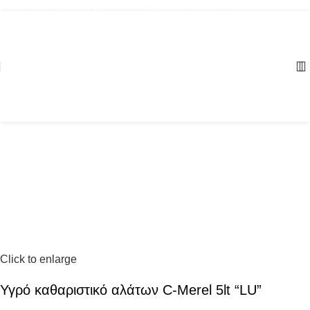
Αγία Παρασκευή, ΤΚ: 57001 | +30 23960 20000
Click to enlarge
Υγρό καθαριστικό αλάτων C-Μerel 5lt “LU”