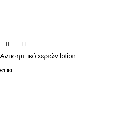
Aντισηπτικό xεριών lotion
€
1.00