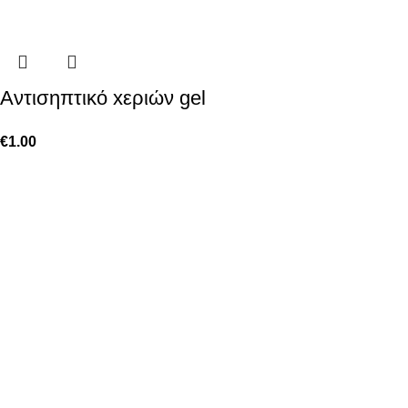
Aντισηπτικό xεριών gel
€
1.00