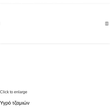
Αγία Παρασκευή, ΤΚ: 57001 | +30 23960 20000
Click to enlarge
Υγρό τζαμιών