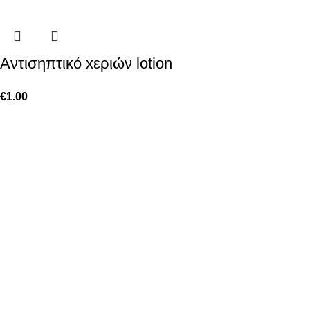
Aντισηπτικό xεριών lotion
€
1.00