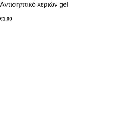
Aντισηπτικό xεριών gel
€
1.00