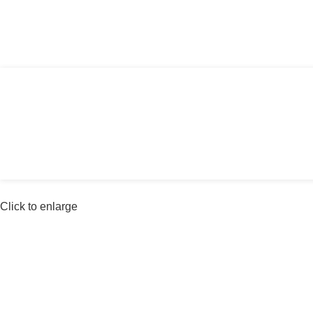
Αγία Παρασκευή, Θέρμη Θεσσαλονίκης ΤΚ: 
Click to enlarge