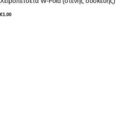
Χειροπετσέτα W-Fold (στενής συσκευής)
€
1.00