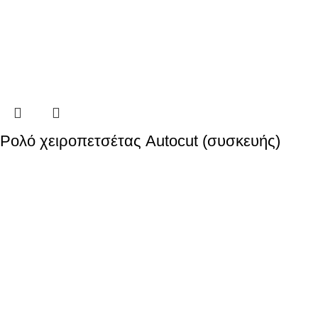
Ρολό χειροπετσέτας Autocut (συσκευής)