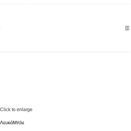
Αγία Παρασκευή, ΤΚ: 57001 | +30 23960 20000
Click to enlarge
Λευκό
Μπλε