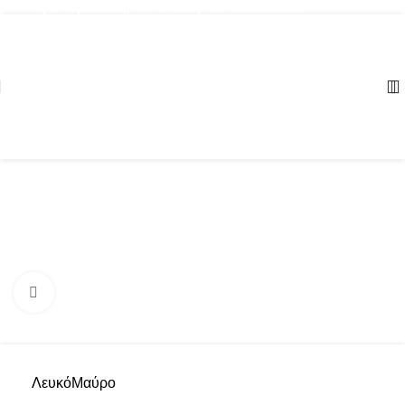
Αγία Παρασκευή, ΤΚ: 57001 | +30 23960 20000
Click to enlarge
Λευκό
Μαύρο