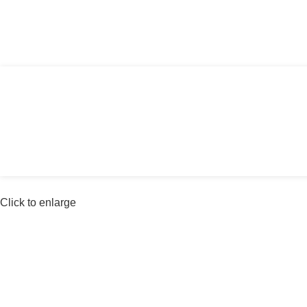
Αγία Παρασκευή, Θέρμη Θεσσαλονίκης ΤΚ: 
Click to enlarge