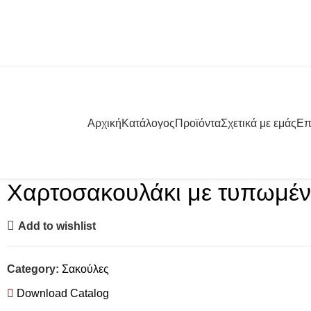
57001 | +30 23960 20000
Αρχική
Κατάλογος
Προϊόντα
Σχετικά με εμάς
Επ
Χαρτοσακουλάκι με τυπωμέν
Add to wishlist
Category:
Σακούλες
Download Catalog