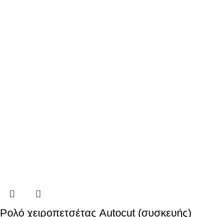
Ρολό χειροπετσέτας Autocut (συσκευής)