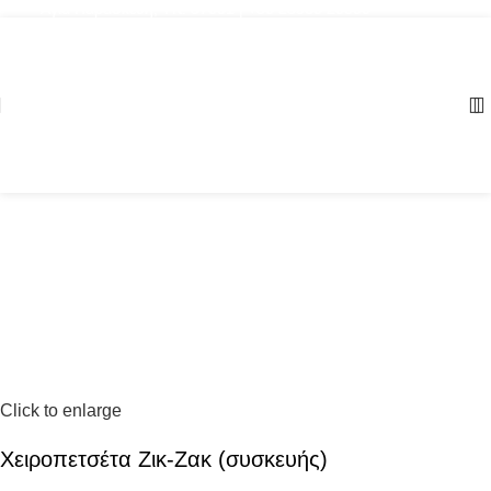
Αγία Παρασκευή, ΤΚ: 57001 | +30 23960 20000
Click to enlarge
Χειροπετσέτα Ζικ-Ζακ (συσκευής)