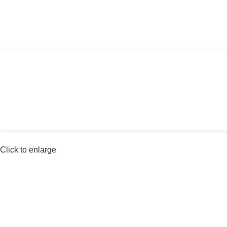
Αγία Παρασκευή, Θέρμη Θεσσαλονίκης ΤΚ: 
Click to enlarge