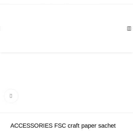
Αγία Παρασκευή, ΤΚ: 57001 | +30 23960 20000
Click to enlarge
ACCESSORIES FSC craft paper sachet