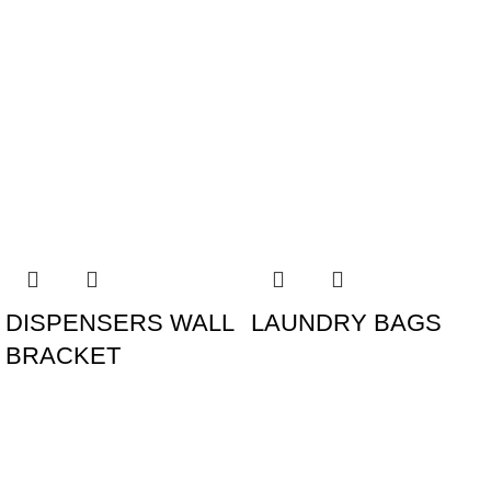
Λίμα, μπατονέτες, ντε μακιγιάζ ( paper cotton tips)
(0417401)
Σκουφάκι μπάνιου (corn) (0417501)
Σετ ραπτικής (0417601)
Πανάκι παπουτσιών (0417701)
Σφουγγάρι μπάνιου (loofah) (0417801)
DISPENSERS WALL
LAUNDRY BAGS
BRACKET